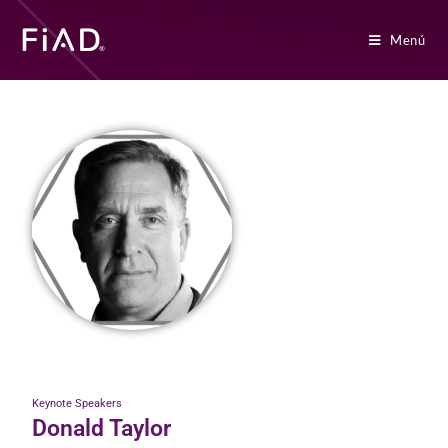
Menú
Keynote Speakers
Donald Taylor