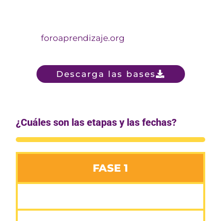
pitch de un máximo de 3 minutos y
completar una ficha de la empresa en la
web
foroaprendizaje.org
Descarga las bases
¿Cuáles son las etapas y las fechas?
FASE 1
Del 15 de febrero al 8 de abril