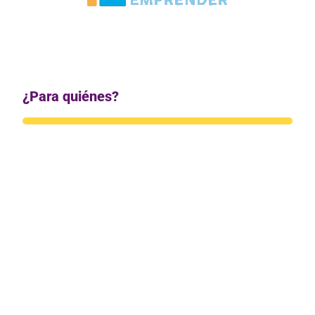
¿Para quiénes?
Herramientas de trabajo colaborativo.
Plataformas de e-learning.
Soluciones de mobile learning, realidad virtual y
aumentada.
Diseño 3D.
Video streaming.
Simuladores.
Soluciones de reconocimiento facial.