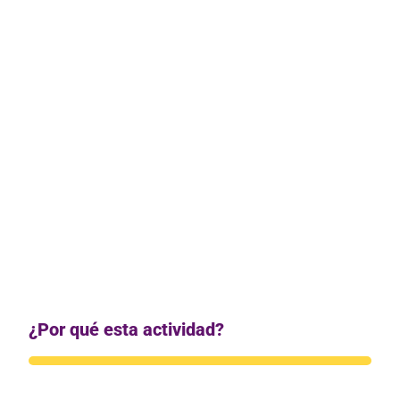
Software para evaluaciones.
Videojuegos formativos y APP’s de enseñanza de
idiomas.
Insignias digitales.
Soluciones de podcasts, online whiteboards y
translation tools.
Herramientas de videos interactivos.
Authoring tools.
Herramientas de lectura y curaduría de
contenidos.
¿Por qué esta actividad?