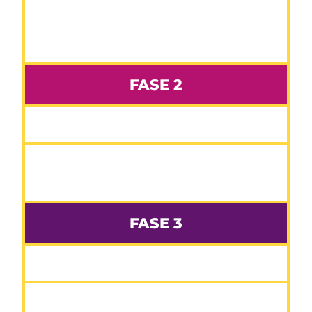
Convocatoria abierta de startups en España,
Argentina, Chile, Uruguay, Colombia, Ecuador,
Perú, México y otros países de lberoamérica.
FASE 2
Del 9 al 12 de abril
Evaluación y selección de los 10 finalistas que
harán su presentación en el Demo Day.
FASE 3
11 de mayo
Presentación de las 10 startups finalistas en el