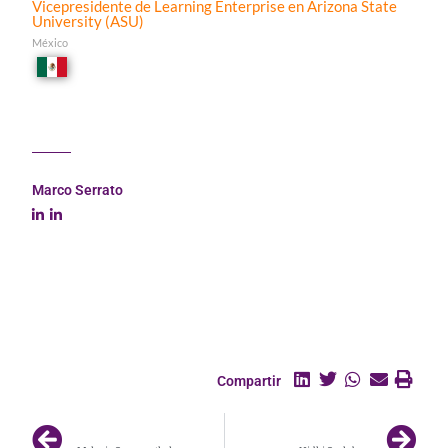
Vicepresidente de Learning Enterprise en Arizona State
University (ASU)
México
Marco Serrato
Aplicando IA y Analítica para el Desarrollo Estratégico del
Talento
Compartir
ANTERIOR
SIGUIENTE