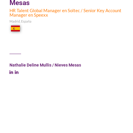
Mesas
HR Talent Global Manager en Soltec / Senior Key Account
Manager en Speexx
Madrid, España
Nathalie Deline Mullis / Nieves Mesas
Nathalie Deline-Mullis:
Es HR Talent Global Manager en Soltec Energías Renovables,
donde lidera la estrategia de talento global de la empresa.
Acumula más de 8 años de experiencia en Recursos
Humanos, trabajando para importantes multinacionales en
Londres, Reino Unido. Cree firmemente en el valor de las
personas, y fomenta una cultura laboral basada en la