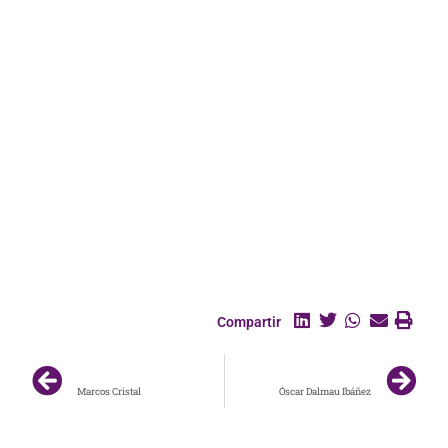
motivación, el feedback y el desarrollo continuo.
Nieves Mesas:
Senior Key Account Manager en Speexx con más de 15 años
de experiencia en el sector de RRHH, formación y desarrollo.
Apuesta firmemente por las posibilidades de aprendizaje
explorando nuevos entornos, fomentando una cultural de
mindset
digital tanto a nivel profesional como personal.
Compartir
ANTERIOR
SIGUIENTE
Marcos Cristal
Óscar Dalmau Ibáñez