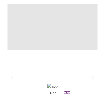
r
Lorem ipsum dolor sit amet, consectetur
adipiscing elit. Ut elit tellus, luctus nec
.
ullamcorper mattis, pulvinar dapibus leo.
John Doe
CEO